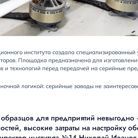
ионного института создала специализированный 
раторов. Площадка предназначена для изготовлени
в и технологий перед передачей на серийные пре
ыночной логикой: серийные заводы не заинтересо
х образцов для предприятий невыгодно
стей, высокие затраты на настройку о
директор института №14 Николай Иванов