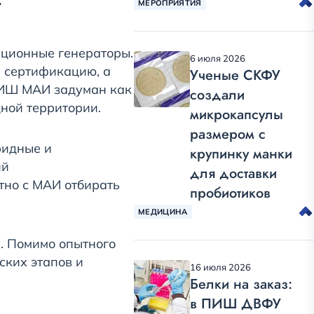
МЕРОПРИЯТИЯ
ационные генераторы.
6 июля 2026
 сертификацию, а
Ученые СКФУ
 ПИШ МАИ задуман как
создали
ной территории.
микрокапсулы
размером с
ридные и
крупинку манки
ий
для доставки
тно с МАИ отбирать
пробиотиков
МЕДИЦИНА
. Помимо опытного
ских этапов и
16 июля 2026
Белки на заказ:
в ПИШ ДВФУ