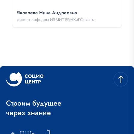
Яковлева Нина Андреевна
доцент кафедры ИЭМИТ РАНХиГС, к.э.н.
Строим будущее
через знание