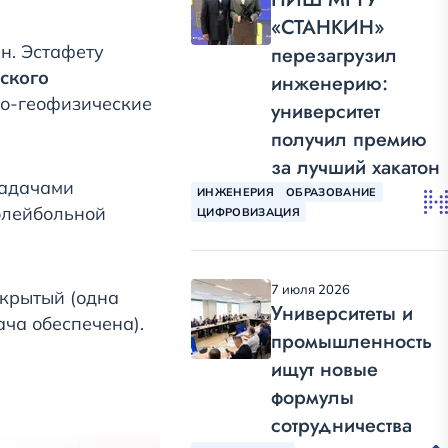
«СТАНКИН»
н. Эстафету
перезагрузил
ского
инженерию:
го-геофизические
университет
получил премию
за лучший хакатон
задачами
ИНЖЕНЕРИЯ
ОБРАЗОВАНИЕ
олейбольной
ЦИФРОВИЗАЦИЯ
7 июля 2026
ткрытый (одна
Университеты и
ача обеспечена).
промышленность
ищут новые
формулы
сотрудничества