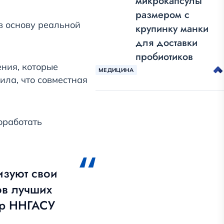
микрокапсулы
размером с
в основу реальной
крупинку манки
для доставки
пробиотиков
ния, которые
МЕДИЦИНА
ла, что совместная
оработать
изуют свои
ов лучших
ор ННГАСУ